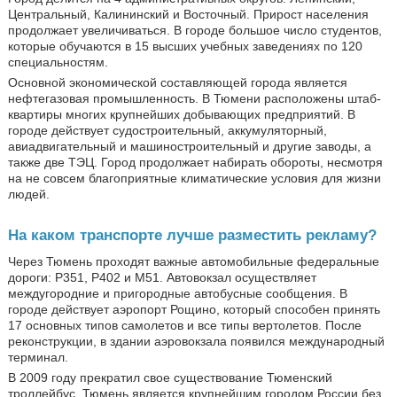
Центральный, Калининский и Восточный. Прирост населения
продолжает увеличиваться. В городе большое число студентов,
которые обучаются в 15 высших учебных заведениях по 120
специальностям.
Основной экономической составляющей города является
нефтегазовая промышленность. В Тюмени расположены штаб-
квартиры многих крупнейших добывающих предприятий. В
городе действует судостроительный, аккумуляторный,
авиадвигательный и машиностроительный и другие заводы, а
также две ТЭЦ. Город продолжает набирать обороты, несмотря
на не совсем благоприятные климатические условия для жизни
людей.
На каком транспорте лучше разместить рекламу?
Через Тюмень проходят важные автомобильные федеральные
дороги: Р351, Р402 и М51. Автовокзал осуществляет
междугородние и пригородные автобусные сообщения. В
городе действует аэропорт Рощино, который способен принять
17 основных типов самолетов и все типы вертолетов. После
реконструкции, в здании аэровокзала появился международный
терминал.
В 2009 году прекратил свое существование Тюменский
троллейбус. Тюмень является крупнейшим городом России без